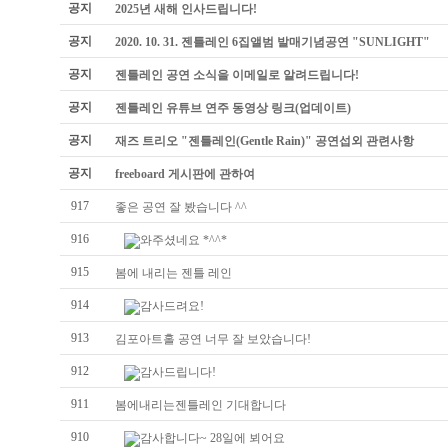
공지
2025년 새해 인사드립니다!
공지
2020. 10. 31. 젠틀레인 6집앨범 발매기념공연 "SUNLIGHT"
공지
젠틀레인 공연 소식을 이메일로 알려드립니다!
공지
젠틀레인 유튜브 연주 동영상 링크(업데이트)
공지
재즈 트리오 "젠틀레인(Gentle Rain)" 공연섭외 관련사항
공지
freeboard 게시판에 관하여
917
좋은 공연 잘 봤습니다 ^^
916
와주셨네요 *^^*
915
봄에 내리는 젠틀 레인
914
감사드려요!
913
김포아트홀 공연 너무 잘 보았습니다!
912
감사드립니다!
911
봄에내리는젠틀레인 기대합니다
910
감사합니다~ 28일에 뵈어요