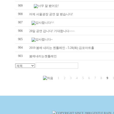
909
너무 잘 봤어요!
908
어제 서울광장 공연 잘 봤습니다!
907
감사합니다^^
906
28일 공연 갑니다! 기대합니다~~~
905
감사합니다~
904
2019 봄에 내리는 젠틀레인 - 5.28(화) 김포아트홀
903
봄에내리는젠틀레인
1
2
3
4
5
6
7
8
9